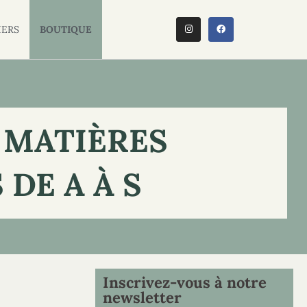
IERS
BOUTIQUE
S MATIÈRES
DE A À S
Inscrivez-vous à notre
newsletter