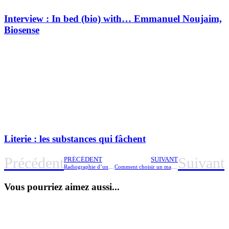
Interview : In bed (bio) with… Emmanuel Noujaim,
Biosense
Literie : les substances qui fâchent
Précédent
Suivant
PRÉCÉDENT
SUIVANT
Radiographie d’un lit bio
Comment choisir un matelas bio en latex, mousse ou laine ?
Vous pourriez aimez aussi...