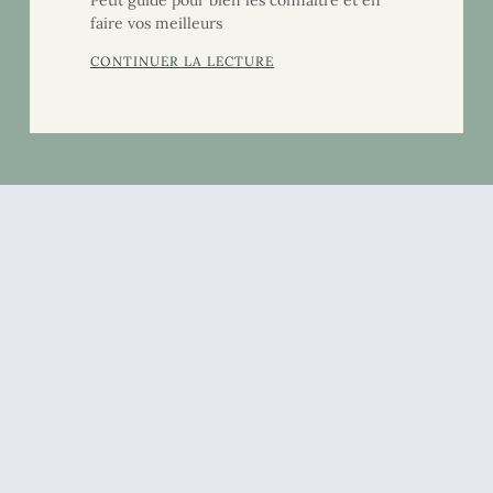
Petit guide pour bien les connaître et en
faire vos meilleurs
CONTINUER LA LECTURE
Les toitures végétalisées : de
multiples atouts !
Technique ancestrale, la végétalisation des
toitures connaît un renouveau
spectaculaire, à la ville comme à la
campagne, au Nord comme au Sud. Le toit
végétal
CONTINUER LA LECTURE