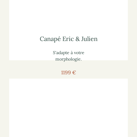
écologique
lisez notre article
comment choisir un canapé
Pour vous informer :
Canapé Eric & Julien
Canapé Eric & Julien
S'adapte à votre
morphologie.
1199 €
Voir le canapé
Pour voir le canapé sur le site marchand :
écologique