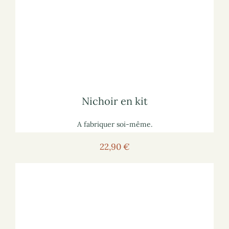
Voir le nichoir
Pour voir le nichoir sur le site marchand :
lisez notre article
sur les mangeoires à oiseaux
Pour vous informer :
Nichoir en kit
Nichoir en kit
A fabriquer soi-même.
22,90 €
Voir la mangeoire