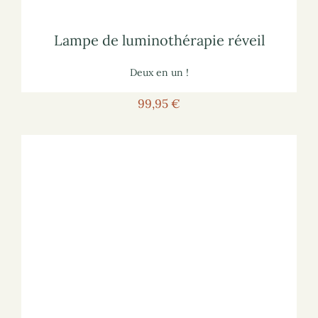
Pour vous informer :
Lampe de luminothérapie réveil
Lampe de luminothérapie réveil
Deux en un !
99,95 €
Voir les lunettes
Pour voir les lunettes sur le site marchand :
luminothérapie
lisez notre article
sur les lampes de
Pour vous informer :