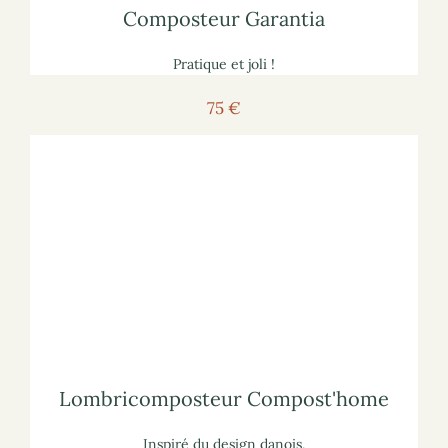
Composteur Garantia
Pratique et joli !
75 €
Voir le composteur
marchand :
Pour voir le lombricomposteur sur le site
lisez notre article
sur les composteurs de cuisine
Pour vous informer :
Lombricomposteur Compost'home
Lombricomposteur Compost'home
Inspiré du design danois,