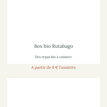
Voir la box
Pour voir la box sur le site marchand :
lisez notre article
sur les box Rutabago
Pour vous informer :
Box bio Rutabago
Box bio Rutabago
Des repas bio à cuisiner.
A partir de 8 € l'assiette
Voir le plaid