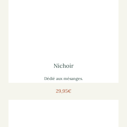
Voir la mangeoire
Pour voir la mangeoire sur le site marchand :
lisez notre article
sur les mangeoires à oiseaux
Pour vous informer :
Nichoir
Nichoir
Dédié aux mésanges.
29,95€