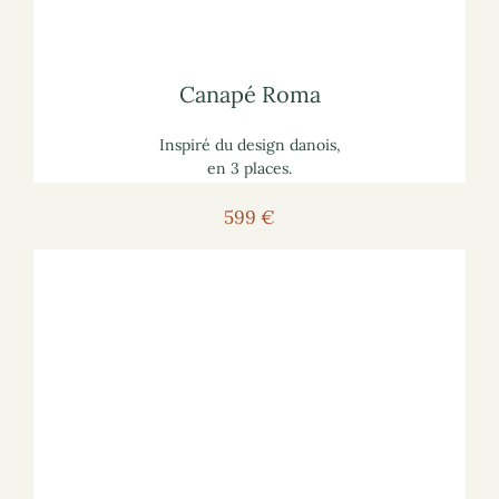
lisez notre article
comment choisir un canapé
Pour vous informer :
Canapé Roma
Canapé Roma
Inspiré du design danois,
en 3 places.
599 €
Voir le canapé
Pour voir le canapé sur le site marchand :
écologique
lisez notre article
comment choisir un canapé