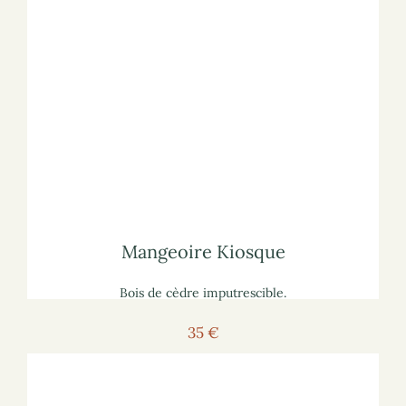
Voir la mangeoire
Pour voir la mangeoire sur le site marchand :
lisez notre article
sur les mangeoires à oiseaux
Pour vous informer :
Mangeoire Kiosque
Mangeoire Kiosque
Bois de cèdre imputrescible.
35 €