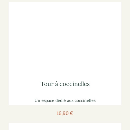
Voir l'hôtel
Pour voir l'hôtel sur le site marchand :
lisez notre article
sur les hôtels à insectes
Pour vous informer :
Tour à coccinelles
Tour à coccinelles
Un espace dédié aux coccinelles
16,90 €