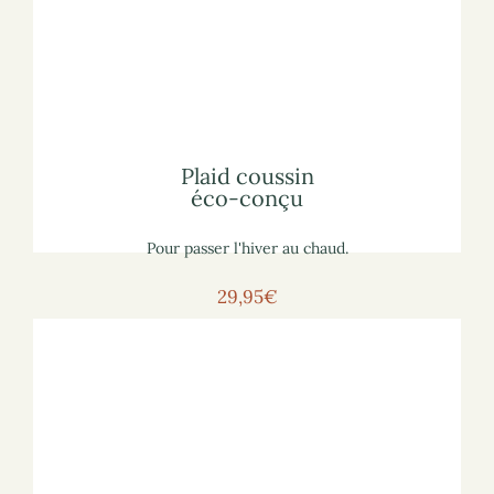
marchand :
Pour voir le plaid coussin sur le site
lisez notre article
sur le plaid coussin
Pour vous informer :
Plaid coussin éco-conçu
Plaid coussin
éco-conçu
Pour passer l'hiver au chaud.
29,95€
Voir la lampe
Pour voir la lampe sur le site marchand :