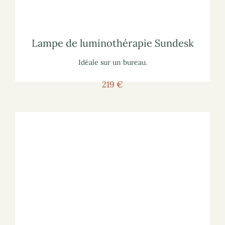
lisez notre article
sur les lampes de
Pour vous informer :
Sundesk
Lampe de luminothérapie Sundesk
Lampe de luminothérapie
Idéale sur un bureau.
219 €
Voir la lampe
Pour voir la lampe sur le site marchand :
luminothérapie
lisez notre article
sur les lampes de