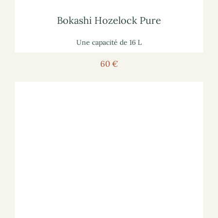
Bokashi Hozelock Pure
Bokashi Hozelock Pure
Une capacité de 16 L
60 €
Voir le composteur
Pour voir le composteur sur le site marchand :
lisez notre article
sur les composteurs de cuisine
Pour vous informer :
Composteur Garantia