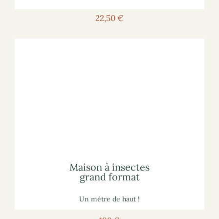
22,50 €
Voir l'hôtel
Pour voir l'hôtel sur le site marchand :
lisez notre article
sur les hôtels à insectes
Pour vous informer :
grand format
Maison à insectes
Maison à insectes
grand format
Un mètre de haut !