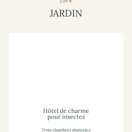
239 €
JARDIN
Voir l'hôtel
Pour voir l'hôtel sur le site marchand :
lisez notre article
sur les hôtels à insectes
Pour vous informer :
pour insectes
Hôtel de charme
Hôtel de charme
pour insectes
Trois chambres distinctes