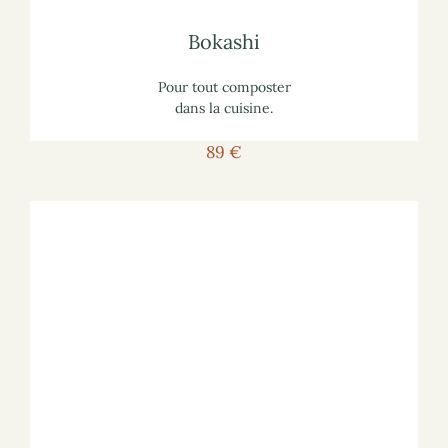
Pour vous informer :
Bokashi
Bokashi
Pour tout composter
dans la cuisine.
89 €
Voir le bokashi
Pour voir le bokashi sur le site marchand :
lisez notre article
sur les composteurs de cuisine
Pour vous informer :