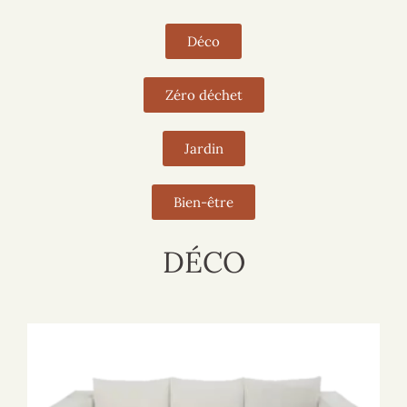
Déco
Zéro déchet
Jardin
Bien-être
DÉCO