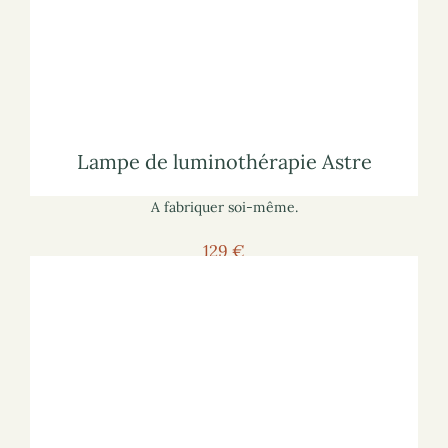
luminothérapie
lisez notre article
sur les lampes de
Pour vous informer :
Lampe de luminothérapie Astre
Lampe de luminothérapie Astre
A fabriquer soi-même.
129 €
Voir la lampe
Pour voir la lampe sur le site marchand :
luminothérapie