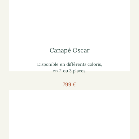
Pour voir le canapé sur le site marchand :
écologique
lisez notre article
comment choisir un canapé
Pour vous informer :
Canapé Oscar
Canapé Oscar
Disponible en différents coloris,
en 2 ou 3 places.
799 €
Voir le canapé
Pour voir le canapé sur le site marchand :