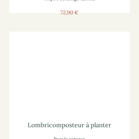
72,90 €
Voir le composteur
marchand :
Pour voir le lombricomposteur sur le site
lisez notre article
sur les composteurs
Pour vous informer :
Lombricomposteur à planter
Lombricomposteur à planter
Pour le potager.