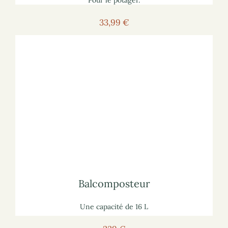
33,99 €
Voir le composteur
Pour voir le composteur sur le site marchand :
lisez notre article
sur les potagers de balcon
Pour vous informer :
Balcomposteur
Balcomposteur
Une capacité de 16 L