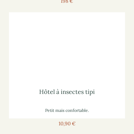
198 €
Voir l'hôtel
Pour voir l'hôtel sur le site marchand :
lisez notre article
sur les hôtels à insectes
Pour vous informer :
Hôtel à insectes tipi
Hôtel à insectes tipi
Petit mais confortable.
10,90 €