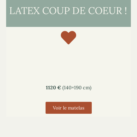
LATEX COUP DE COEUR !
Le matelas Kipli 100% latex
naturel et coton bio
1120
€
(140×190 cm)
Voir le matelas