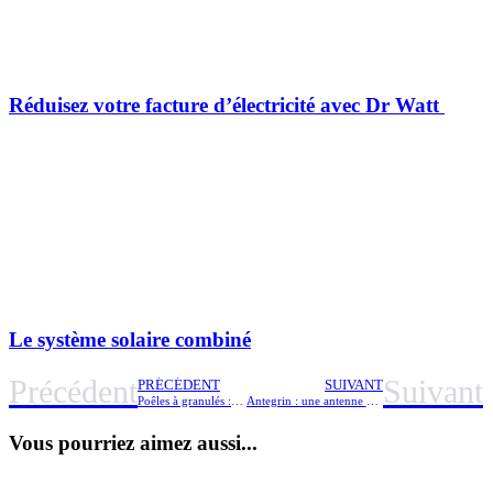
Réduisez votre facture d’électricité avec Dr Watt
Le système solaire combiné
Précédent
Suivant
PRÉCÉDENT
SUIVANT
Poêles à granulés : tout ce qu’il faut savoir
Antegrin : une antenne écolo, esthétique et made in France
Vous pourriez aimez aussi...